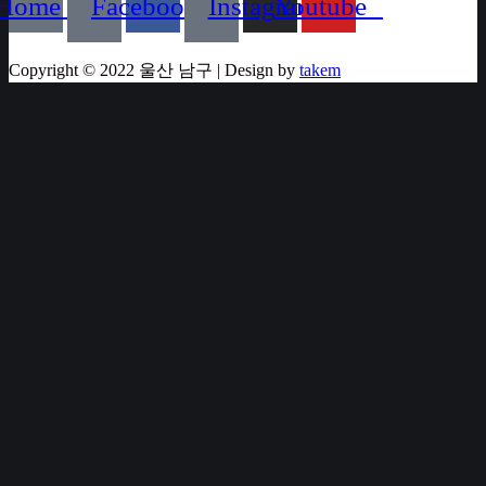
Home
Facebook
Instagram
Youtube
Copyright © 2022 울산 남구 | Design by
takem