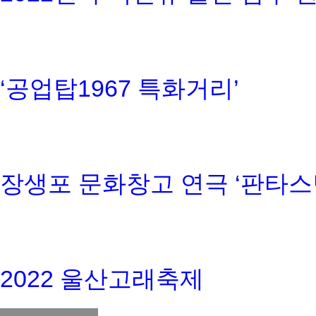
‘공업탑1967 특화거리’
장생포 문화창고 연극 ‘판타스
2022 울산고래축제