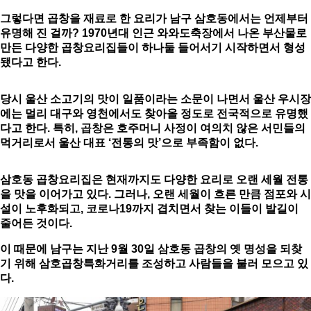
그렇다면 곱창을 재료로 한 요리가 남구 삼호동에서는 언제부터
유명해 진 걸까? 1970년대 인근 와와도축장에서 나온 부산물로
만든 다양한 곱창요리집들이 하나둘 들어서기 시작하면서 형성
됐다고 한다.
당시 울산 소고기의 맛이 일품이라는 소문이 나면서 울산 우시장
에는 멀리 대구와 영천에서도 찾아올 정도로 전국적으로 유명했
다고 한다
.
특히
,
곱창은 호주머니 사정이 여의치 않은 서민들의
먹거리로서 울산 대표
‘
전통의 맛
’
으로 부족함이 없다
.
삼호동 곱창요리집은 현재까지도 다양한 요리로 오랜 세월 전통
을 맛을 이어가고 있다
.
그러나
,
오랜 세월이 흐른 만큼 점포와 시
설이 노후화되고
,
코로나
19
까지 겹치면서 찾는 이들이 발길이
줄어든 것이다
.
이 때문에 남구는 지난
9
월
30
일 삼호동 곱창의 옛 명성을 되찾
기 위해 삼호곱창특화거리를 조성하고 사람들을 불러 모으고 있
다
.