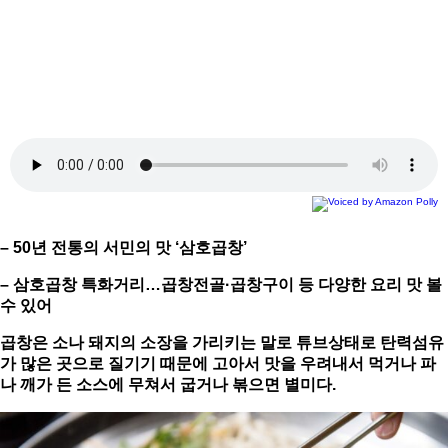
– 50
년 전통의 서민의 맛
‘
삼호곱창
’
–
삼호곱창 특화거리
…
곱창전골
·
곱창구이 등 다양한 요리 맛 볼
수 있어
곱창은 소나 돼지의 소장을 가리키는 말로 튜브상태로 탄력섬유
가 많은 곳으로 질기기 때문에 고아서 맛을 우려내서 먹거나 파
나 깨가 든 소스에 무쳐서 굽거나 볶으면 별미다
.